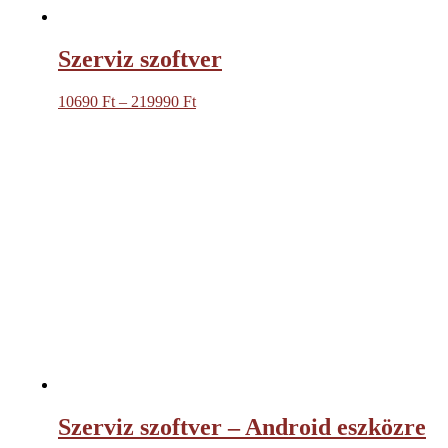
Szerviz szoftver
10690
Ft
–
219990
Ft
Ártartomány:
10690 Ft
-
219990 Ft
Szerviz szoftver – Android eszközre