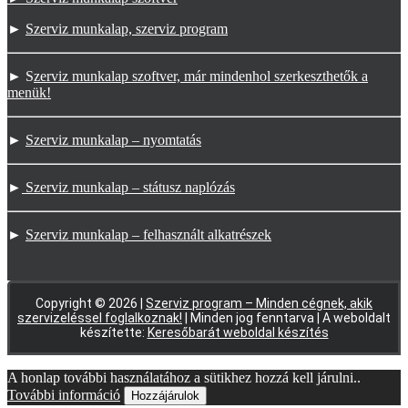
►
Szerviz munkalap, szerviz program
► S
zerviz munkalap szoftver, már mindenhol szerkeszthetők a
menük!
►
Szerviz munkalap – nyomtatás
►
Szerviz munkalap – státusz naplózás
►
Szerviz munkalap – felhasznált alkatrészek
Copyright © 2026 |
Szerviz program – Minden cégnek, akik
szervizeléssel foglalkoznak!
| Minden jog fenntarva | A weboldalt
készítette:
Keresőbarát weboldal készítés
A honlap további használatához a sütikhez hozzá kell járulni..
További információ
Hozzájárulok