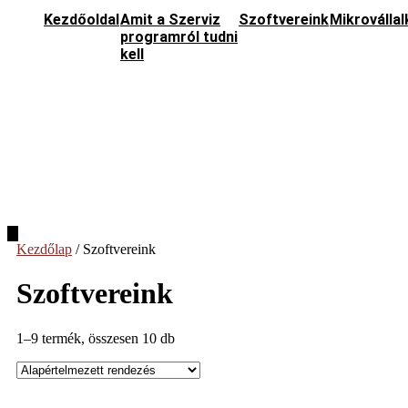
Kezdőoldal
Amit a Szerviz
Szoftvereink
Mikroválla
programról tudni
kell
Hamburger
Toggle
Kezdőlap
/ Szoftvereink
Menu
Szoftvereink
1–9 termék, összesen 10 db