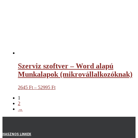
Szerviz szoftver – Word alapú
Munkalapok (mikrovállalkozóknak)
2645
Ft
–
52995
Ft
Ártartomány:
2645 Ft
1
-
2
52995 Ft
→
HASZNOS LINKEK