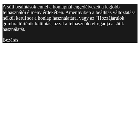
A süti beállítások ennél a honlapnál engedélyezett a legjobb
felhasználói élmény érdekében. Amennyiben a beállítás változtatása
nélkül kerül sor a honlap használatára, vagy az "Hozzájárulok"
gombra történik kattintás, azzal a felhasználó elfogadja a sütik
használatát.
Bezárás