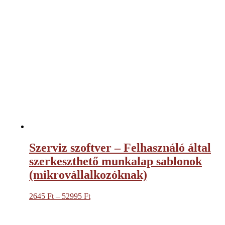
-
105990 Ft
Szerviz szoftver – Felhasználó által
szerkeszthető munkalap sablonok
(mikrovállalkozóknak)
2645
Ft
–
52995
Ft
Ártartomány:
2645 Ft
-
52995 Ft