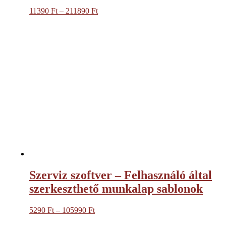
11390
Ft
–
211890
Ft
Ártartomány:
11390 Ft
-
211890 Ft
Szerviz szoftver – Felhasználó által
szerkeszthető munkalap sablonok
5290
Ft
–
105990
Ft
Ártartomány:
5290 Ft