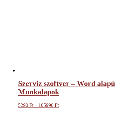
Szerviz szoftver – Word alapú
Munkalapok
5290
Ft
–
105990
Ft
Ártartomány:
5290 Ft
-
105990 Ft