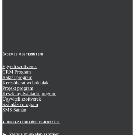
ÉRDEMES MEGTEKINTENI
Egyedi szoftverek
CRM Program
Raktár program
Keresőbarát weboldalak
Projekt program
Készletnyilvántartó program
Ügyviteli szoftverek
Számlázó program
SMS Sámán
A HONLAP LEGUTÓBBI BEJEGYZÉSEI
► Szerviz munkalap szoftver