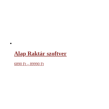
Alap Raktár szoftver
6890
Ft
–
89990
Ft
Ártartomány:
6890 Ft
-
89990 Ft