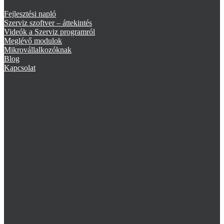
Fejlesztési napló
Szerviz szoftver – áttekintés
Videók a Szerviz programról
Meglévő modulok
Mikrovállalkozóknak
Blog
Kapcsolat