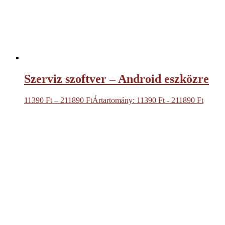
Szerviz szoftver – Android eszközre
11390
Ft
–
211890
Ft
Ártartomány: 11390 Ft - 211890 Ft