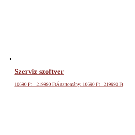
Szerviz szoftver
10690
Ft
–
219990
Ft
Ártartomány: 10690 Ft - 219990 Ft