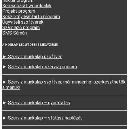
Raktár program
Keresőbarát weboldalak
Projekt program
Készletnyilvántartó program
Ügyviteli szoftverek
Számlázó program
SMS Sámán
A HONLAP LEGUTÓBBI BEJEGYZÉSEI
► Szerviz munkalap szoftver
►
Szerviz munkalap, szerviz program
► S
zerviz munkalap szoftver, már mindenhol szerkeszthetők
a menük!
►
Szerviz munkalap – nyomtatás
►
Szerviz munkalap – státusz naplózás