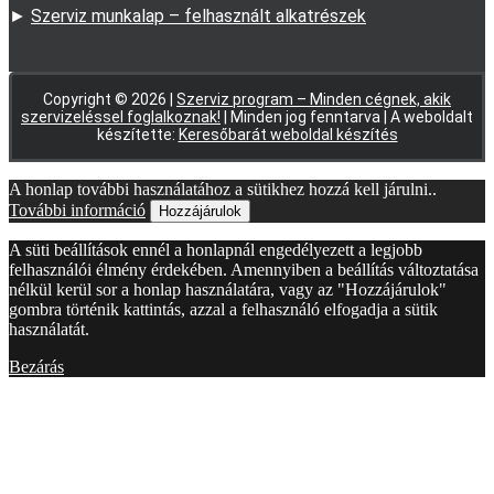
►
Szerviz munkalap – felhasznált alkatrészek
Copyright © 2026 |
Szerviz program – Minden cégnek, akik
szervizeléssel foglalkoznak!
| Minden jog fenntarva | A weboldalt
készítette:
Keresőbarát weboldal készítés
A honlap további használatához a sütikhez hozzá kell járulni..
További információ
Hozzájárulok
A süti beállítások ennél a honlapnál engedélyezett a legjobb
felhasználói élmény érdekében. Amennyiben a beállítás változtatása
nélkül kerül sor a honlap használatára, vagy az "Hozzájárulok"
gombra történik kattintás, azzal a felhasználó elfogadja a sütik
használatát.
Bezárás