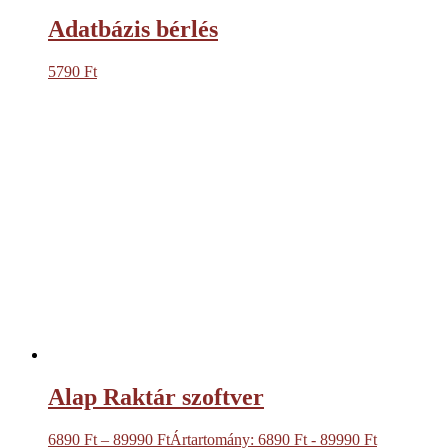
Adatbázis bérlés
5790
Ft
Alap Raktár szoftver
6890
Ft
–
89990
Ft
Ártartomány: 6890 Ft - 89990 Ft