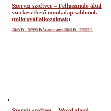
Szerviz szoftver – Felhasználó által
szerkeszthető munkalap sablonok
(mikrovállalkozóknak)
2645
Ft
–
52995
Ft
Ártartomány: 2645 Ft - 52995 Ft
Szerviz szoftver – Word alapú