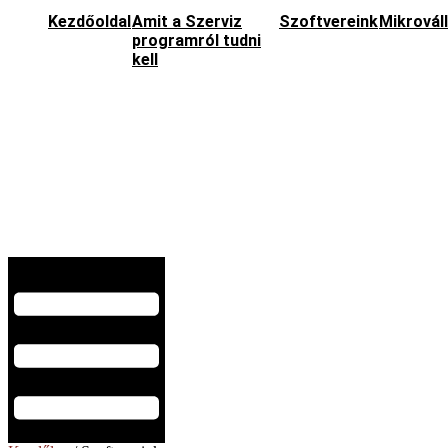
Kezdőoldal
Amit a Szerviz
Szoftvereink
Mikrovál
programról tudni
kell
Hamburger Toggle Menu