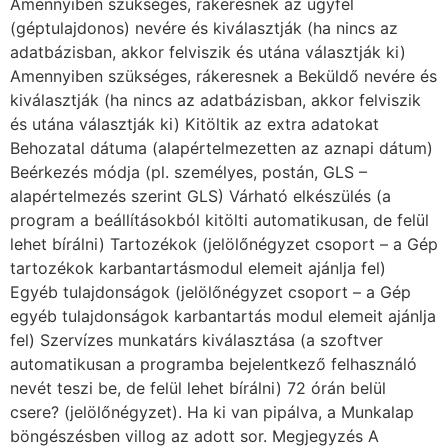
Amennyiben szükséges, rákeresnek az ügyfél
(géptulajdonos) nevére és kiválasztják (ha nincs az
adatbázisban, akkor felviszik és utána választják ki)
Amennyiben szükséges, rákeresnek a Beküldő nevére és
kiválasztják (ha nincs az adatbázisban, akkor felviszik
és utána választják ki) Kitöltik az extra adatokat
Behozatal dátuma (alapértelmezetten az aznapi dátum)
Beérkezés módja (pl. személyes, postán, GLS –
alapértelmezés szerint GLS) Várható elkészülés (a
program a beállításokból kitölti automatikusan, de felül
lehet bírálni) Tartozékok (jelölőnégyzet csoport – a Gép
tartozékok karbantartásmodul elemeit ajánlja fel)
Egyéb tulajdonságok (jelölőnégyzet csoport – a Gép
egyéb tulajdonságok karbantartás modul elemeit ajánlja
fel) Szervízes munkatárs kiválasztása (a szoftver
automatikusan a programba bejelentkező felhasználó
nevét teszi be, de felül lehet bírálni) 72 órán belül
csere? (jelölőnégyzet). Ha ki van pipálva, a Munkalap
böngészésben villog az adott sor. Megjegyzés A