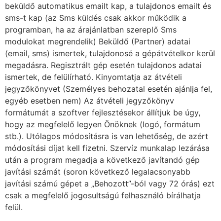
beküldő automatikus emailt kap, a tulajdonos emailt és
sms-t kap (az Sms küldés csak akkor működik a
programban, ha az árajánlatban szereplő Sms
modulokat megrendelik) Beküldő (Partner) adatai
(email, sms) ismertek, tulajdonosé a gépátvételkor kerül
megadásra. Regisztrált gép esetén tulajdonos adatai
ismertek, de felülírható. Kinyomtatja az átvételi
jegyzőkönyvet (Személyes behozatal esetén ajánlja fel,
egyéb esetben nem) Az átvételi jegyzőkönyv
formátumát a szoftver fejlesztésekor állítjuk be úgy,
hogy az megfelelő legyen Önöknek (logó, formátum
stb.). Utólagos módosításra is van lehetőség, de azért
módosítási díjat kell fizetni. Szervíz munkalap lezárása
után a program megadja a következő javítandó gép
javítási számát (soron következő legalacsonyabb
javítási számú gépet a „Behozott”-ból vagy 72 órás) ezt
csak a megfelelő jogosultságú felhasználó bírálhatja
felül.