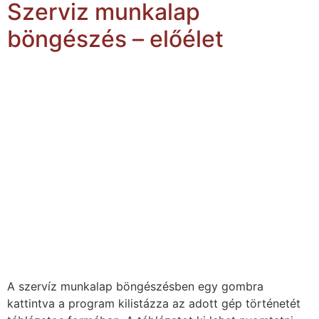
Szerviz munkalap
böngészés – előélet
A szervíz munkalap böngészésben egy gombra
kattintva a program kilistázza az adott gép történetét