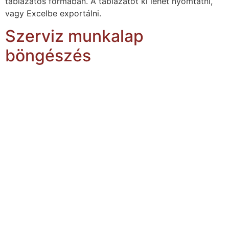
táblázatos formában. A táblázatot ki lehet nyomtatni,
vagy Excelbe exportálni.
Szerviz munkalap
böngészés