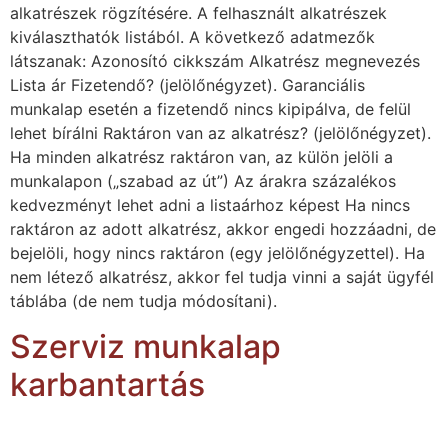
alkatrészek rögzítésére. A felhasznált alkatrészek
kiválaszthatók listából. A következő adatmezők
látszanak: Azonosító cikkszám Alkatrész megnevezés
Lista ár Fizetendő? (jelölőnégyzet). Garanciális
munkalap esetén a fizetendő nincs kipipálva, de felül
lehet bírálni Raktáron van az alkatrész? (jelölőnégyzet).
Ha minden alkatrész raktáron van, az külön jelöli a
munkalapon („szabad az út”) Az árakra százalékos
kedvezményt lehet adni a listaárhoz képest Ha nincs
raktáron az adott alkatrész, akkor engedi hozzáadni, de
bejelöli, hogy nincs raktáron (egy jelölőnégyzettel). Ha
nem létező alkatrész, akkor fel tudja vinni a saját ügyfél
táblába (de nem tudja módosítani).
Szerviz munkalap
karbantartás