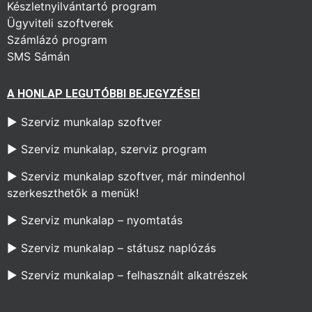
Készletnyilvántartó program
Ügyviteli szoftverek
Számlázó program
SMS Sámán
A HONLAP LEGUTÓBBI BEJEGYZÉSEI
► Szerviz munkalap szoftver
►
Szerviz munkalap, szerviz program
► S
zerviz munkalap szoftver, már mindenhol
szerkeszthetők a menük!
►
Szerviz munkalap – nyomtatás
►
Szerviz munkalap – státusz naplózás
►
Szerviz munkalap – felhasznált alkatrészek