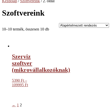
Kezdőlap
/
Szoftvereink
/ 2. oldal
Szoftvereink
10–10 termék, összesen 10 db
Szerviz
szoftver
(mikrovállalkozóknak)
5390
Ft
–
Ártartomány:
109995
Ft
5390 Ft
-
109995 Ft
←
1
2