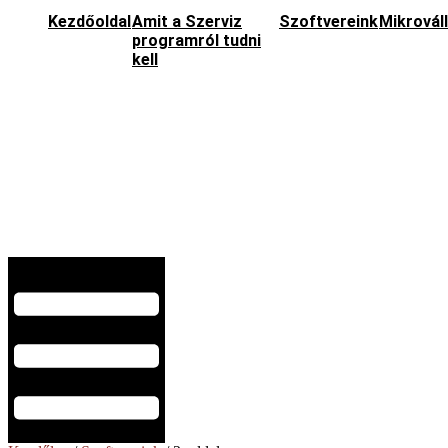
Kezdőoldal
Amit a Szerviz
Szoftvereink
Mikrovál
programról tudni
kell
Hamburger Toggle Menu