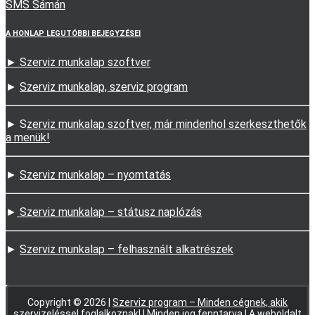
SMS Sámán
A HONLAP LEGUTÓBBI BEJEGYZÉSEI
► Szerviz munkalap szoftver
►
Szerviz munkalap, szerviz program
► S
zerviz munkalap szoftver, már mindenhol szerkeszthetők
a menük!
►
Szerviz munkalap – nyomtatás
►
Szerviz munkalap – státusz naplózás
►
Szerviz munkalap – felhasznált alkatrészek
Copyright © 2026 |
Szerviz program – Minden cégnek, akik
szervizeléssel foglalkoznak!
| Minden jog fenntarva | A weboldalt