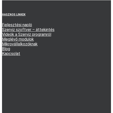
HASZNOS LINKEK
Fejlesztési napló
Szerviz szoftver – áttekintés
Videók a Szerviz programról
Meglévő modulok
Mikrovállalkozóknak
Blog
Kapcsolat