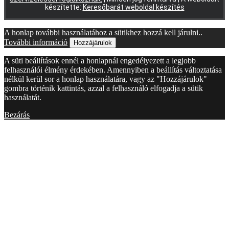
készítette:
Keresőbarát weboldal készítés
A honlap további használatához a sütikhez hozzá kell járulni..
További információ
Hozzájárulok
A süti beállítások ennél a honlapnál engedélyezett a legjobb
felhasználói élmény érdekében. Amennyiben a beállítás változtatása
nélkül kerül sor a honlap használatára, vagy az "Hozzájárulok"
gombra történik kattintás, azzal a felhasználó elfogadja a sütik
használatát.
Bezárás