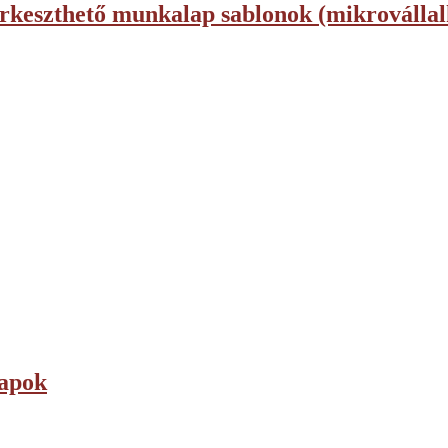
szerkeszthető munkalap sablonok (mikroválla
lapok