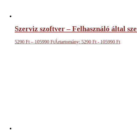
Szerviz szoftver – Felhasználó által s
5290
Ft
–
105990
Ft
Ártartomány: 5290 Ft - 105990 Ft