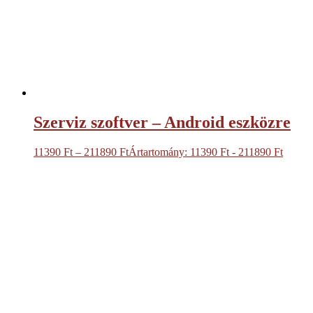
Szerviz szoftver – Android eszközre
11390
Ft
–
211890
Ft
Ártartomány: 11390 Ft - 211890 Ft