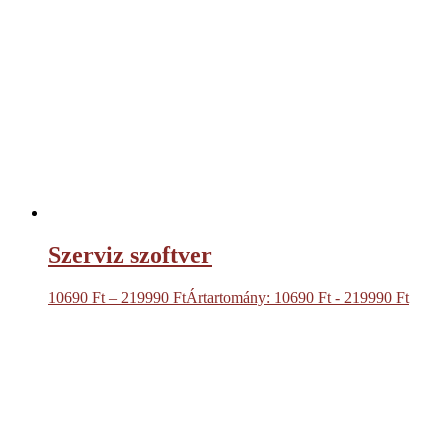
Szerviz szoftver
10690
Ft
–
219990
Ft
Ártartomány: 10690 Ft - 219990 Ft