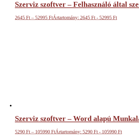
Szerviz szoftver – Felhasználó által 
2645
Ft
–
52995
Ft
Ártartomány: 2645 Ft - 52995 Ft
Szerviz szoftver – Word alapú Munka
5290
Ft
–
105990
Ft
Ártartomány: 5290 Ft - 105990 Ft