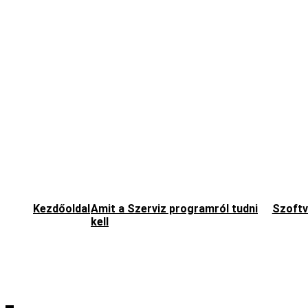
Kezdőoldal
Amit a Szerviz programról tudni
Szoftv
kell