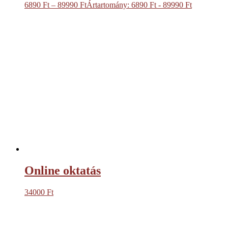
6890
Ft
–
89990
Ft
Ártartomány: 6890 Ft - 89990 Ft
Online oktatás
34000
Ft