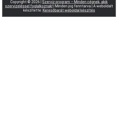
Copyright © 2026 |
Szerviz program – Minden cégnek, akik
szervizeléssel foglalkoznak!
| Minden jog fenntarva | A weboldalt
készítette:
Keresőbarát weboldal készítés