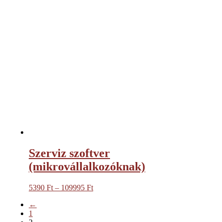
Szerviz szoftver
(mikrovállalkozóknak)
5390
Ft
–
109995
Ft
Ártartomány:
5390 Ft
←
-
1
109995 Ft