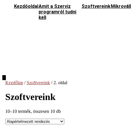
Kezdőoldal
Amit a Szerviz
Szoftvereink
Mikrovál
programról tudni
kell
Hamburger
Toggle
Kezdőlap
/
Szoftvereink
/ 2. oldal
Menu
Szoftvereink
10–10 termék, összesen 10 db