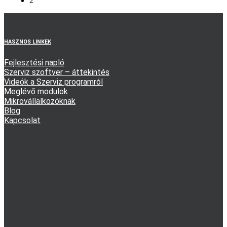
2
HASZNOS LINKEK
Fejlesztési napló
Szerviz szoftver – áttekintés
Videók a Szerviz programról
Meglévő modulok
Mikrovállalkozóknak
Blog
Kapcsolat