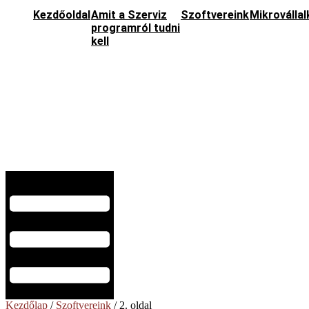
Kezdőoldal
Amit a Szerviz
Szoftvereink
Mikroválla
programról tudni
kell
Hamburger Toggle Menu
Kezdőlap
/
Szoftvereink
/ 2. oldal