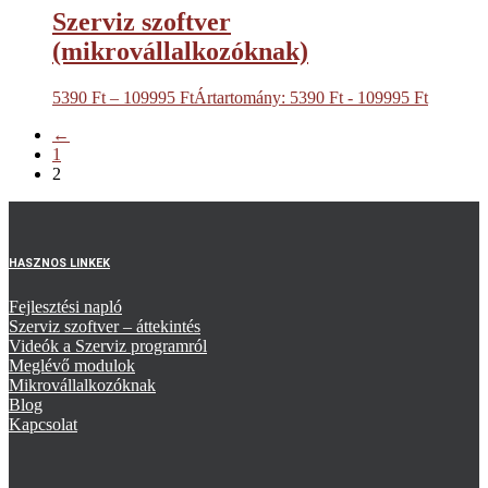
Szerviz szoftver
(mikrovállalkozóknak)
5390
Ft
–
109995
Ft
Ártartomány: 5390 Ft - 109995 Ft
←
1
2
HASZNOS LINKEK
Fejlesztési napló
Szerviz szoftver – áttekintés
Videók a Szerviz programról
Meglévő modulok
Mikrovállalkozóknak
Blog
Kapcsolat