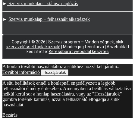
►
Szerviz munkalap – státusz naplózás
►
Szerviz munkalap – felhasznált alkatrészek
Copyright © 2026 |
Szerviz program – Minden cégnek, akik
szervizeléssel foglalkoznak!
| Minden jog fenntarva | A weboldalt
készítette:
Keresőbarát weboldal készítés
A honlap további használatához a sütikhez hozzá kell járulni..
További információ
Hozzájárulok
A süti beállítások ennél a honlapnál engedélyezett a legjobb
felhasználói élmény érdekében. Amennyiben a beállítás változtatása
nélkül kerül sor a honlap használatára, vagy az "Hozzájárulok"
gombra történik kattintás, azzal a felhasználó elfogadja a sütik
használatát.
Bezárás