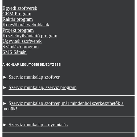
Egyedi szoftverek
CRM Program
Raktár program
Keresőbarát weboldalak
Projekt program
Készletnyilvántartó program
Ügyviteli szoftverek
Számlázó program
SMS Sámán
A HONLAP LEGUTÓBBI BEJEGYZÉSEI
► Szerviz munkalap szoftver
►
Szerviz munkalap, szerviz program
► S
zerviz munkalap szoftver, már mindenhol szerkeszthetők a
menük!
►
Szerviz munkalap – nyomtatás